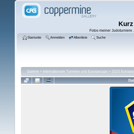
Kurz
Fotos meiner Judoturniere .
Startseite
Anmelden
Albenliste
Suche
Galerie
>
Internationale Turniere und Europacups
>
2025 Europa
Dat