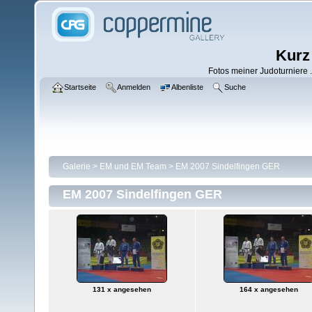
Kurz
Fotos meiner Judoturniere .
Startseite
Anmelden
Albenliste
Suche
Galerie
>
EM und EM Team
>
EM 2007 Sindelfingen GER
EM 2007 Sindelfingen GER
131 x angesehen
164 x angesehen