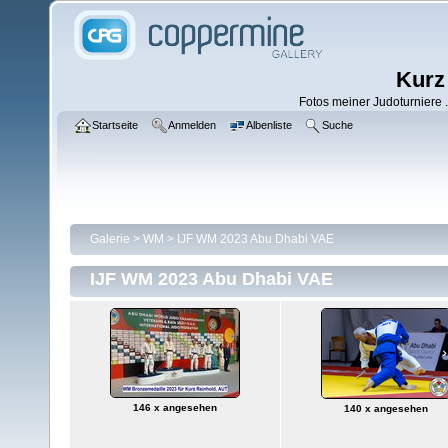
Kurz
Fotos meiner Judoturniere .
Startseite
Anmelden
Albenliste
Suche
Galerie
>
WM
>
IJF WM 2023 Abu Dhabi VAE
IJF WM 2023 Abu Dhabi VAE
146 x angesehen
140 x angesehen